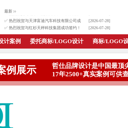
✅ 热烈祝贺与贵州红酵坊食品销售有限公司
[2026-07-28]
最新
成功签约！为其进行食品logo设计
✅ 热烈祝贺与北京天使泊健康产业发展有限
[2026-07-28]
公司成功签约！为其进行天使泊品牌logo设计
✅ 热烈祝贺与天津富迪汽车科技有限公司成
[2026-07-28]
功签约！为其进行耐适通品牌logo设计
✅ 热烈祝贺与红杉天枰科技集团成功签约！
[2026-07-28]
为其进行集团公司logo升级设计
✅ 热烈祝贺与深圳市迷虎科技有限公司成功
[2026-02-23]
O设计案例
委托商标/LOGO设计
商标/LOGO
签约！为其进行电子品牌logo设计
哲仕品牌设计是中国最顶尖
案例展示
17年2500+真实案例可供