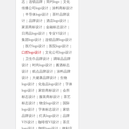
志
连锁品牌
简约logo
文化
传播公司logo设计
涂料商标设计
半导体logo设计
茶叶品牌设
计
品牌设计
酒店logo设计
家居商标设计
金融标志设计
日用品logo设计
专业VI设计
集团logo设计
连锁品牌logo设计
医疗logo设计
医院logo设计
口腔logo设计
文化公司logo设计
卫生巾品牌设计
调味品品牌
设计
时尚logo设计
酱酒标志
设计
糕点品牌设计
涂料品牌
设计
大健康品牌设计
生物
logo设计
化妆品logo设计
字体
logo设计
家纺商标设计
会所
标志设计
服装商标设计
茶艺
标志设计
物业logo设计
国际
logo设计
字体标志设计
家纺
品牌设计
灯具logo设计
品牌
VIS设计
咖啡馆VI设计
茶庄
logo设计
咖啡logo设计
便利店