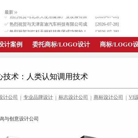
✅ 热烈祝贺与贵州红酵坊食品销售有限公司
[2026-07-28]
最新
成功签约！为其进行食品logo设计
✅ 热烈祝贺与北京天使泊健康产业发展有限
[2026-07-28]
公司成功签约！为其进行天使泊品牌logo设计
✅ 热烈祝贺与天津富迪汽车科技有限公司成
[2026-07-28]
功签约！为其进行耐适通品牌logo设计
✅ 热烈祝贺与红杉天枰科技集团成功签约！
[2026-07-28]
为其进行集团公司logo升级设计
✅ 热烈祝贺与深圳市迷虎科技有限公司成功
[2026-02-23]
O设计案例
委托商标/LOGO设计
商标/LOGO
签约！为其进行电子品牌logo设计
心技术：人类认知调用技术
o设计公司
专业品牌设计
标志设计公司
商标设计公司
VI
询与创意设计公司