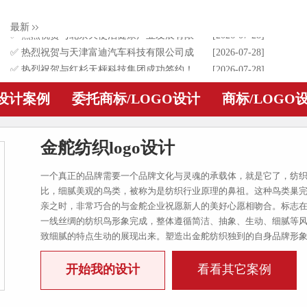
✅ 热烈祝贺与贵州红酵坊食品销售有限公司
[2026-07-28]
最新
成功签约！为其进行食品logo设计
✅ 热烈祝贺与北京天使泊健康产业发展有限
[2026-07-28]
公司成功签约！为其进行天使泊品牌logo设计
✅ 热烈祝贺与天津富迪汽车科技有限公司成
[2026-07-28]
功签约！为其进行耐适通品牌logo设计
✅ 热烈祝贺与红杉天枰科技集团成功签约！
[2026-07-28]
为其进行集团公司logo升级设计
✅ 热烈祝贺与深圳市迷虎科技有限公司成功
[2026-02-23]
O设计案例
委托商标/LOGO设计
商标/LOGO
签约！为其进行电子品牌logo设计
金舵纺织logo设计
一个真正的品牌需要一个品牌文化与灵魂的承载体，就是它了，纺
比，细腻美观的鸟类，被称为是纺织行业原理的鼻祖。这种鸟类巢
亲之时，非常巧合的与金舵企业祝愿新人的美好心愿相吻合。标志
一线丝绸的纺织鸟形象完成，整体遵循简洁、抽象、生动、细腻等
致细腻的特点生动的展现出来。塑造出金舵纺织独到的自身品牌形
开始我的设计
看看其它案例