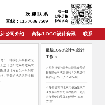
扫一扫
欢 迎 联 系
获取价格
直线：135 7036 7509
快速咨询
设计公司介绍
商标/LOGO设计资讯
联系
最新LOGO设计/VI设计
工作
织鸟！一种编织鸟巢精致无
完工之日也即雄鸟向雌鸟求
✅ 热烈祝贺与贵州红酵坊食品销
在图形设计方面以一只叼着
售有限公司成功签约！为其进行
风格，完美的把纺织行业精
食品logo设计 [2026-07-28]
象。
✅ 热烈祝贺与北京天使泊健康产
业发展有限公司成功签约！为其
进行天使泊品牌logo设计 [2026-
07-28]