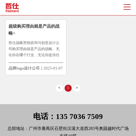
超级购买理由就是产品的战
略
哲仕战略营销咨询与创意设计公
司购买理由就是产品的战略。无
论你在哪个行业，无论你提供任
何一种产品或者服务，有一件事
你都必须非常明确：应当给你的
品牌logo设计公司
2025-01-07
顾客提供一个选择你而非你的同
行的超级购买理由，否则，你将
一定在拼价格战的煎熬中“死”去。
<
1
>
为...
电话：135 7036 7509
总部地址：广州市番禺区石壁街汉溪大道西283号奥园越时代广场