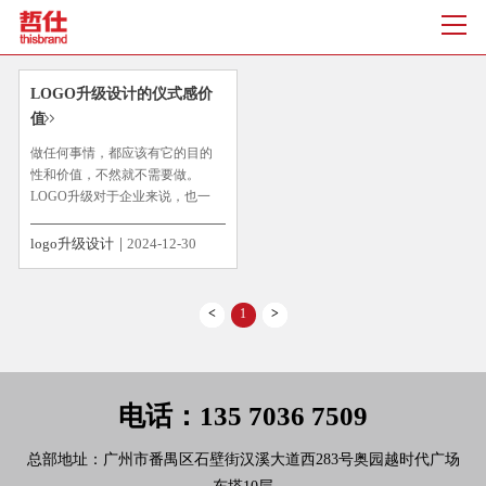
LOGO升级设计的仪式感价
值
做任何事情，都应该有它的目的
性和价值，不然就不需要做。
LOGO升级对于企业来说，也一
样。LOGO升级设计，是近年来很
多懂得并善于营销的企业和品牌
logo升级设计
2024-12-30
都在频繁进行的一项工作，有的
企业甚至2-3年就进行升级一次。
很多人就看不懂其中的路数，...
<
1
>
电话：135 7036 7509
总部地址：广州市番禺区石壁街汉溪大道西283号奥园越时代广场