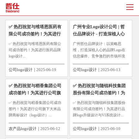
✅ 热烈祝贺与维塔恩医药有
广州专业Logo设计公司 | 哲
限公司成功签约！为其进行
仕品牌设计 - 打造深植人心
医药品牌logo设计
的品牌符号
✅ 热烈祝贺与维塔恩医药有限公
广州哲仕品牌设计：以策略思
司成功签约！为其进行医药品牌
维，打造深植人心的品牌Logo在
logo设计...
信息爆炸、竞争激烈的市场环境
中，一个优秀的Logo，远不止是
一个简单的图形符号。它是品牌
公司logo设计
2025-06-19
公司logo设计
2025-06-13
的门面，是价值的浓缩，是消费
者心智中的第一印象与长期记忆
✅ 热烈祝贺与稻香集团公司
✅ 热烈祝贺与随锐科技集团
点。对于广州这座充满活力的商...
成功签约！为其进行公司旗
股份有限公司成功签约！为
下大米品牌商标设计（logo设
其进行品牌logo升级设计与
✅ 热烈祝贺与稻香集团公司成功
✅ 热烈祝贺与随锐科技集团股份
计）
VI系统设计
签约！为其进行公司旗下大米品
有限公司成功签约！为其进行品
牌商标设计（logo设计）...
牌logo升级设计与VI系统设计...
农产品logo设计
2025-06-12
公司logo设计
2025-06-10