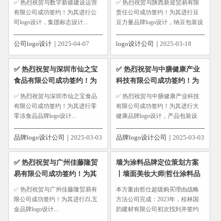
✅ 热烈祝贺与数字新疆建设运营
✅ 热烈祝贺与陕西新迎贸易有限
志设计
计，纳豆包装设计
有限公司成功签约！为其进行公
责任公司成功签约！为其进行豆
司logo设计，集团标志设计...
豆力量品牌logo设计，纳豆包装设
计...
公司logo设计
2025-04-07
logo设计公司
2025-03-18
✅ 热烈祝贺与深圳市仙之宝
✅ 热烈祝贺与中膳健康产业
食品有限公司成功签约！为
科技有限公司成功签约！为
其进行零零冻食品品牌logo设
其进行大健康品牌logo设计，
✅ 热烈祝贺与深圳市仙之宝食品
✅ 热烈祝贺与中膳健康产业科技
计
产品包装设计
有限公司成功签约！为其进行零
有限公司成功签约！为其进行大
零冻食品品牌logo设计...
健康品牌logo设计，产品包装设
计...
品牌logo设计公司
2025-03-03
品牌logo设计公司
2025-03-03
✅ 热烈祝贺与广州佳藤隆贸
墙为涂料品牌定位策划方案
易有限公司成功签约！为其
丨墙面美妆大师|哲仕涂料品
进行ZL五金品牌logo设计
牌包装设计
✅ 热烈祝贺与广州佳藤隆贸易有
本方案由哲仕超级购买理由战略
限公司成功签约！为其进行ZL五
方法公司完成：2023年，桂林国
金品牌logo设计...
韵建材有限公司初次找到并签约
哲仕超级购买理由战略策划公