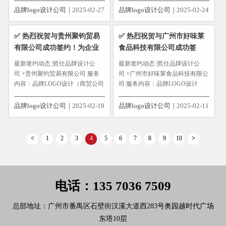
司，在前期充分的市场调研与研
品牌logo设计公司
2025-02-27
品牌logo设计公司
2025-02-24
究分析基础之上，哲仕项目组人
员通过本次品牌的全方位战略规
✅ 热烈祝贺与贵州聚钧贸易
✅ 热烈祝贺与广州市好味莱
划设计合作，帮助墙为品牌在一
有限公司成功签约！为企业
食品科技有限公司成功签
年后...
品牌做顶层设计！
约！为企业品牌做顶层设
最新签约动态 |哲仕品牌设计公
最新签约动态 |哲仕品牌设计公
计！
司 ×贵州聚钧贸易有限公司 服务
司 ×广州市好味莱食品科技有限公
内容：品牌LOGO设计（商贸公司
司 服务内容：品牌LOGO设计
logo设计） 同类logo设计案例：
（食品商标设计） 同类logo设计
http://www.mitulogo.com...
案例：http://www.mitulogo.com...
品牌logo设计公司
2025-02-18
品牌logo设计公司
2025-02-11
<
1
2
3
4
5
6
7
8
9
10
>
电话：135 7036 7509
总部地址：广州市番禺区石壁街汉溪大道西283号奥园越时代广场
东塔10层