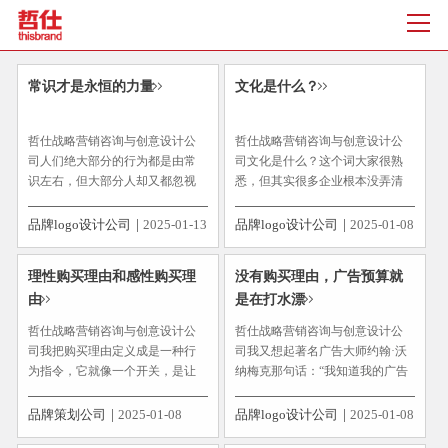
常识才是永恒的力量
文化是什么？
哲仕战略营销咨询与创意设计公
哲仕战略营销咨询与创意设计公
司人们绝大部分的行为都是由常
司文化是什么？这个词大家很熟
识左右，但大部分人却又都忽视
悉，但其实很多企业根本没弄清
着常识的力量，认为常识这东
楚什么是文化，更没有弄明白文
西，人人都知道，不新鲜、不值
化到底和自己的产品有什么关
品牌logo设计公司
2025-01-13
品牌logo设计公司
2025-01-08
钱。先说说常识是什么。在百度
系、和企业品牌的营销和设计有
百科里面是这样写的：普通知
什么关系、有什么用。我们讨论
理性购买理由和感性购买理
没有购买理由，广告预算就
识，即一个生活在社会中的心智
文化主要就讨论它与“超级购买理
由
是在打水漂
健全的成年...
由”的...
哲仕战略营销咨询与创意设计公
哲仕战略营销咨询与创意设计公
司我把购买理由定义成是一种行
司我又想起著名广告大师约翰·沃
为指令，它就像一个开关，是让
纳梅克那句话：“我知道我的广告
消费者行动购买的开关。既然是
费有一半浪费了，但遗憾的是，
控制消费者的开关，那消费者的
我不知道是哪一半被浪费了！”我
品牌策划公司
2025-01-08
品牌logo设计公司
2025-01-08
购买动机又分为理性和感性两种
想说的是，广告费用能真正做到