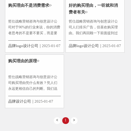
状态，所以购买理由（购买指
只浪费一半的企业，少之又少。
购买理由不是消费需求
好的购买理由，一听就和消
令）也分为理性和感性两种。理
因为在我所见的现实中，我敢说...
费者有关
性购买理...
哲仕战略营销咨询与创意设计公
哲仕战略营销咨询与创意设计公
司对于90%的行业来说，你的消费
司人们排斥广告，但喜欢购买理
者思考的不是要不要买，而是要
由。我们再回顾一下前面提到过
买哪一个？而95%的企业在营销与
的一类产品思维广告语：一味强
包装思考时都混淆在这个地方，
调产品自己的优点，忽略了“你的
品牌logo设计公司
2025-01-07
品牌logo设计公司
2025-01-07
不信你们自己对照你们企业的宣
产品有多好，但和我有什么关
传看看，看看自己企业的广告内
系？”的消费者感受。产品好，不
购买理由的原理
容是在让消费者购买这类产品...
等于消费者就要买！就像一个男
人，...
哲仕战略营销咨询与创意设计公
司购买理由凭什么有效？凭人们
永远更相信自己的判断。我们说
超级购买理由设计，就是产品的
超级销量设计。那么超级购买理
品牌设计公司
2025-01-07
由的原理是什么？其实并没有那
么神秘，就是基于人们永远更相
信自己的判断。记住，我说的是
<
1
>
人们永...